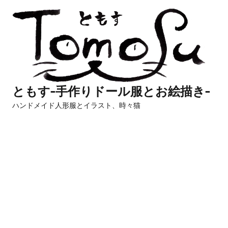
コ
ン
テ
ン
ツ
へ
ともす-手作りドール服とお絵描き-
ス
ハンドメイド人形服とイラスト、時々猫
キ
ッ
プ