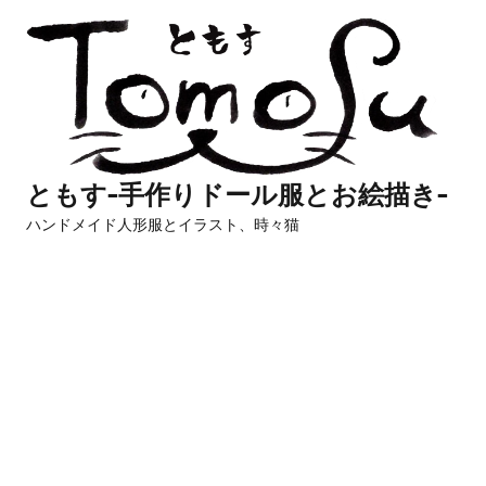
コ
ン
テ
ン
ツ
へ
ともす-手作りドール服とお絵描き-
ス
ハンドメイド人形服とイラスト、時々猫
キ
ッ
プ