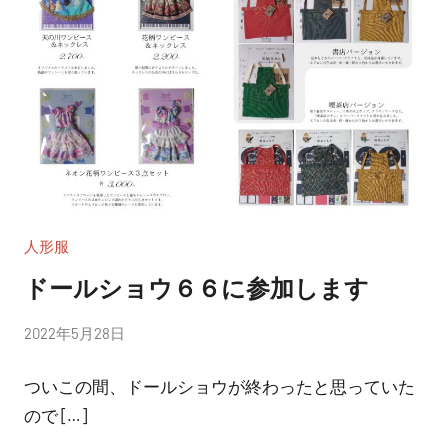
人形服
ドールショウ６６に参加します
投
2022年5月28日
稿
ついこの間、ドールショウが終わったと思っていた
者:
nitchom
ので […]