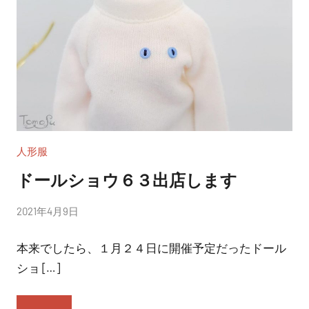
人形服
ドールショウ６３出店します
投
2021年4月9日
稿
本来でしたら、１月２４日に開催予定だったドール
者:
nitchom
ショ […]