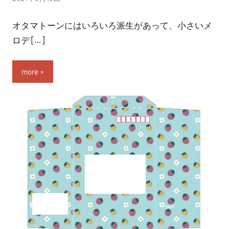
稿
オタマトーンにはいろいろ派生があって、小さいメ
者:
nitchom
ロデ […]
more