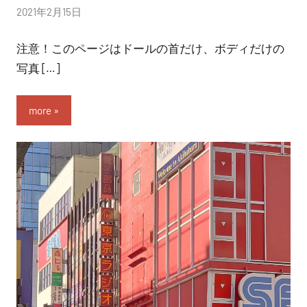
投
2021年2月15日
稿
注意！このページはドールの首だけ、ボディだけの
者:
nitchom
写真 […]
more