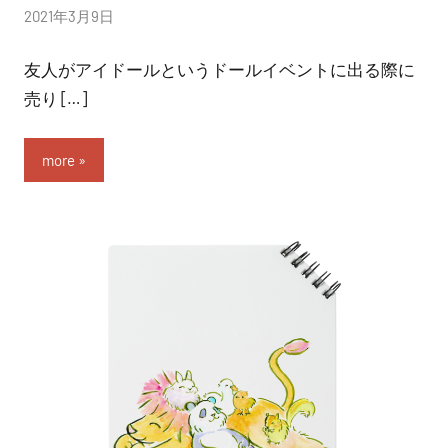
投
2021年3月9日
稿
友人がアイドールというドールイベントに出る際に
者:
nitchom
売り […]
more