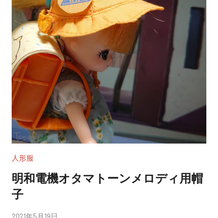
人形服
明和電機オタマトーンメロディ用帽
子
投
2021年5月19日