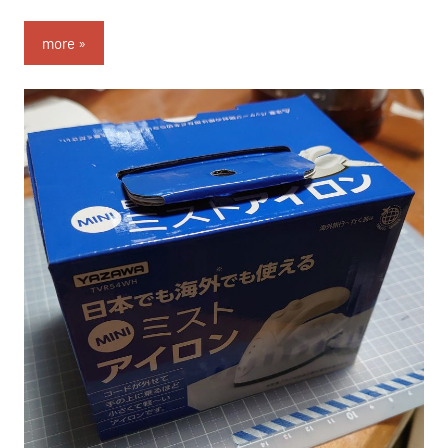
nitchom
more