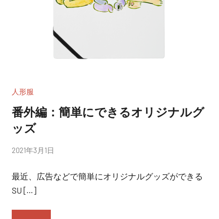
人形服
番外編：簡単にできるオリジナルグ
ッズ
投
2021年3月1日
稿
最近、広告などで簡単にオリジナルグッズができる
者:
nitchom
SU […]