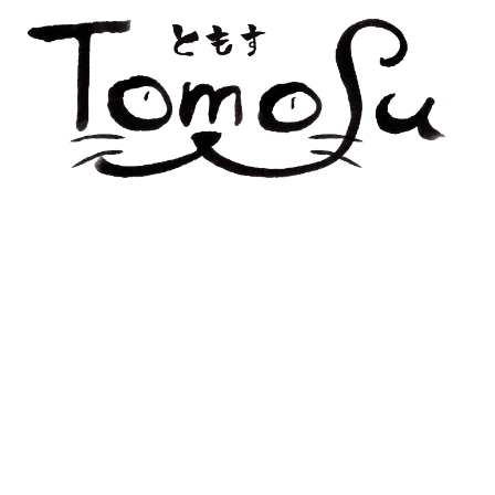
コ
ン
テ
ン
ツ
へ
ス
キ
ッ
プ