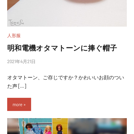
人形服
明和電機オタマトーンに捧ぐ帽子
投
2021年4月21日
稿
オタマトーン、ご存じですか？かわいいお顔のつい
者:
nitchom
た声 […]
more