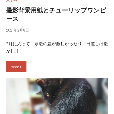
撮影背景用紙とチューリップワンピ
ース
投
2021年2月8日
稿
2月に入って、寒暖の差が激しかったり、日差しは暖
者:
nitchom
か […]
more