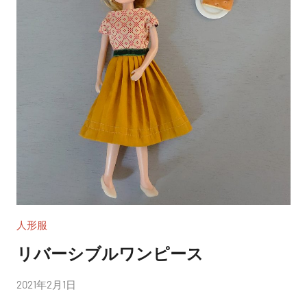
人形服
リバーシブルワンピース
投
2021年2月1日
稿