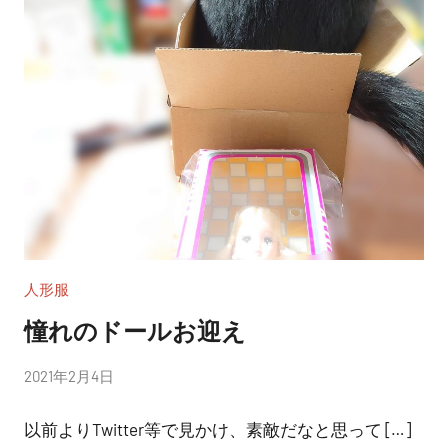
人形服
憧れのドールお迎え
投
2021年2月4日
稿
以前よりTwitter等で見かけ、素敵だなと思って […]
者: