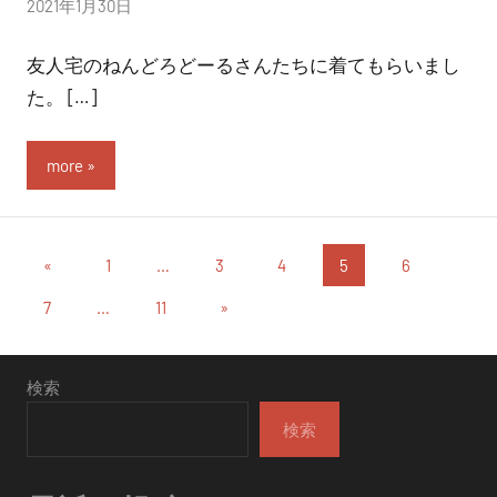
投
2021年1月30日
稿
友人宅のねんどろどーるさんたちに着てもらいまし
者:
nitchom
た。 […]
more
投
過
«
1
…
3
4
5
6
去
稿
次
7
…
11
»
の
の
の
投
投
稿
ペ
検索
稿
ー
検索
ジ