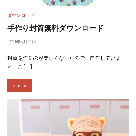
ダウンロード
手作り封筒無料ダウンロード
投
2021年5月14日
稿
封筒を作るのが楽しくなったので、自作していま
者:
nitchom
す。ご […]
more