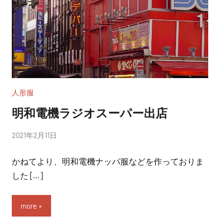
人形服
明和電機ラジオスーパー出店
投
2021年2月11日
稿
かねてより、明和電機ナッパ服などを作っておりま
者:
nitchom
した […]
more