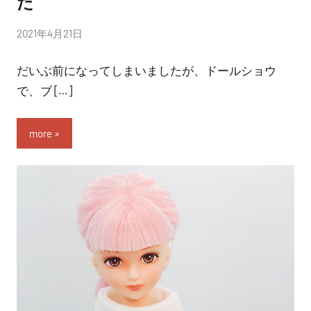
た
投
2021年4月21日
稿
だいぶ前になってしまいましたが、ドールショウ
者:
nitchom
で、ブ […]
more