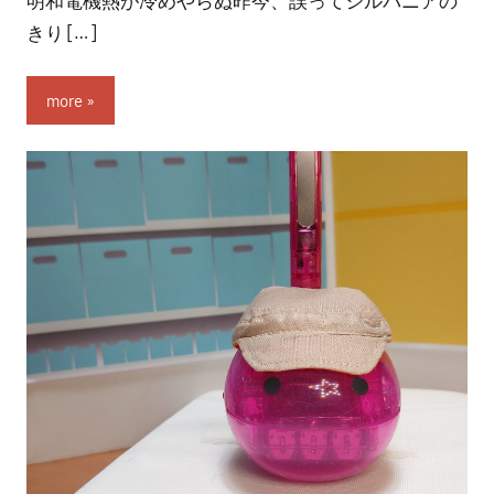
nitchom
きり […]
more