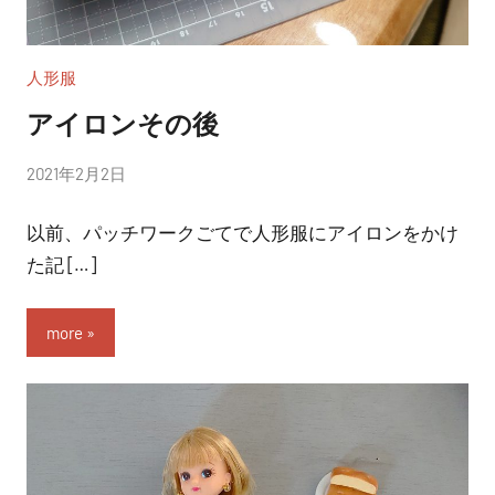
人形服
アイロンその後
投
2021年2月2日
稿
以前、パッチワークごてで人形服にアイロンをかけ
者:
nitchom
た記 […]
more