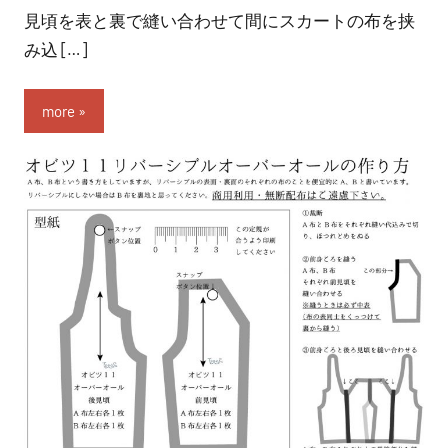
見頃を表と裏で縫い合わせて間にスカートの布を挟
者:
nitchom
み込 […]
more