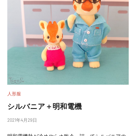
人形服
シルバニア＋明和電機
投
2021年4月29日
稿
明和電機熱が冷めやらぬ昨今、誤ってシルバニアの
者: