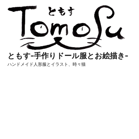
コ
ン
テ
ン
ツ
へ
ともす-手作りドール服とお絵描き-
ス
ハンドメイド人形服とイラスト、時々猫
キ
ッ
プ