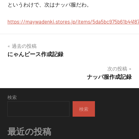
というわけで、次はナッパ服だわ。
https://maywadenki.stores.jp/items/5da5bc975b61b4418
投
過去の投稿
にゃんピース作成記録
稿
次の投稿
ナ
ナッパ服作成記録
ビ
ゲ
検索
ー
検索
シ
最近の投稿
ョ