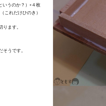
というのか？）×４枚
本（これだけひのき）
切ります。
だそうです。