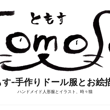
もす-手作りドール服とお絵描
ハンドメイド人形服とイラスト、時々猫