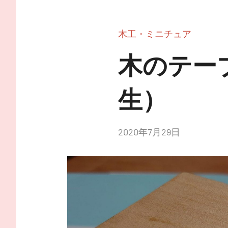
木工・ミニチュア
木のテー
生）
投
2020年7月29日
稿
者:
nitchom