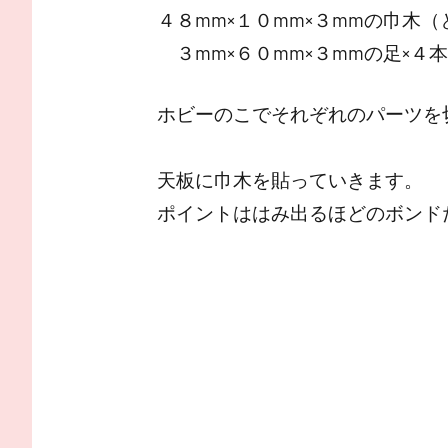
４８mm×１０mm×３mmの巾木（
３mm×６０mm×３mmの足×４
ホビーのこでそれぞれのパーツを
天板に巾木を貼っていきます。
ポイントははみ出るほどのボンド