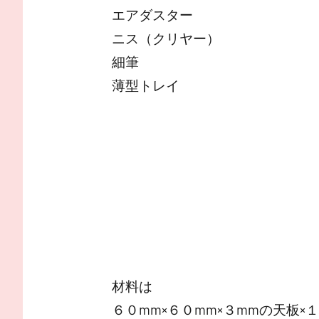
エアダスター
ニス（クリヤー）
細筆
薄型トレイ
材料は
６０mm×６０mm×３mmの天板×