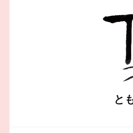
コ
ン
テ
ン
ツ
へ
ス
キ
ッ
プ
と