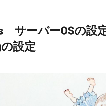
ress サーバーOSの
igの設定