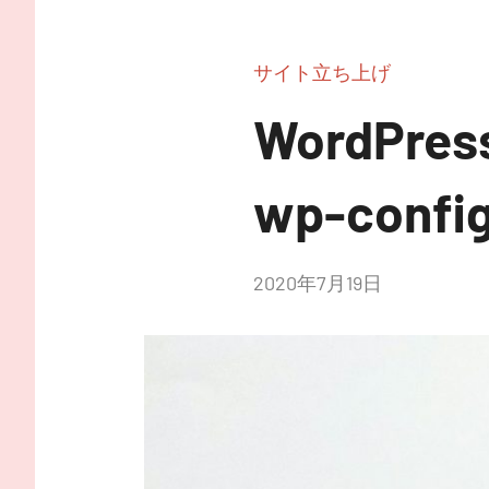
サイト立ち上げ
WordP
wp-conf
投
2020年7月19日
稿
者:
nitchom