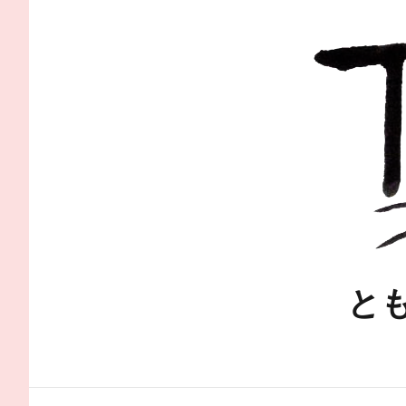
コ
ン
テ
ン
ツ
へ
ス
キ
ッ
プ
と