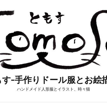
もす-手作りドール服とお絵描
ハンドメイド人形服とイラスト、時々猫