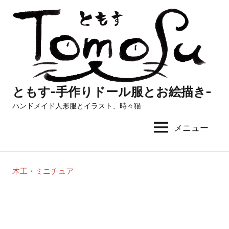
コ
ン
テ
ン
ツ
へ
ともす-手作りドール服とお絵描き-
ス
ハンドメイド人形服とイラスト、時々猫
キ
ッ
メニュー
プ
木工・ミニチュア