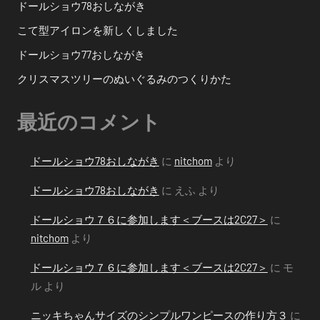
ドールショウ78おしながき
こて型アイロンを新しくしました
ドールショウ77おしながき
クリスマスツリーのぬいぐるみのつくりかた
最近のコメント
ドールショウ78おしながき
に
nitchom
より
ドールショウ78おしながき
に
えふ
より
ドールショウ７６に参加します＜ブースは2C27＞
に
nitchom
より
ドールショウ７６に参加します＜ブースは2C27＞
に
モ
ル
より
ニッキちゃんサイズのシンプルワンピースの作り方３
に