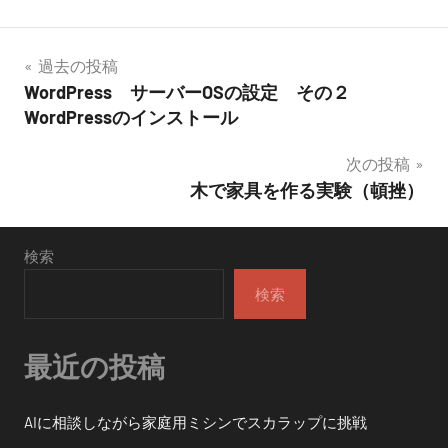
投
過去の投稿
WordPress サーバーOSの設定 その２
稿
WordPressのインストール
ナ
次の投稿
ビ
木で家具を作る実験（頓挫）
ゲ
検索
ー
検索
シ
ョ
最近の投稿
ン
AIに相談しながら家庭用ミシンでスカラップに挑戦