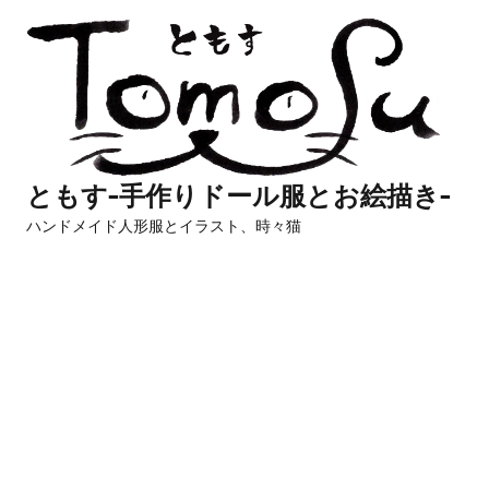
コ
ン
テ
ン
ツ
へ
ともす-手作りドール服とお絵描き-
ス
ハンドメイド人形服とイラスト、時々猫
キ
ッ
プ