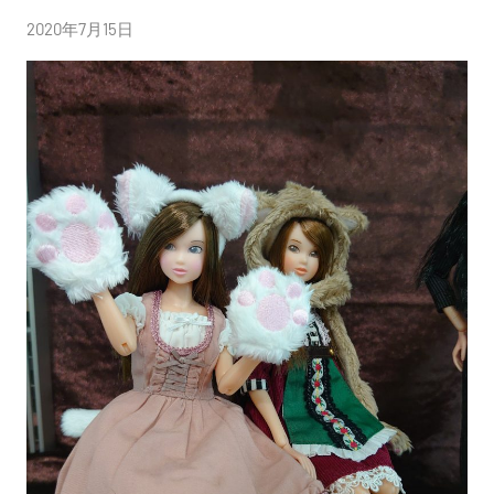
投
2020年7月15日
稿
者:
nitchom